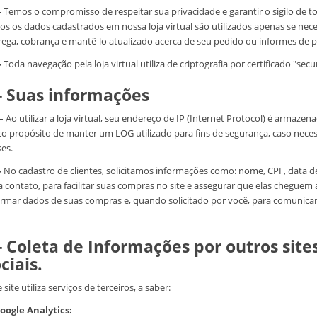
-
Temos o compromisso de respeitar sua privacidade e garantir o sigilo de t
os os dados cadastrados em nossa loja virtual são utilizados apenas se nece
rega, cobrança e mantê-lo atualizado acerca de seu pedido ou informes de
-
Toda navegação pela loja virtual utiliza de criptografia por certificado "secur
- Suas informações
 –
Ao utilizar a loja virtual, seu endereço de IP (Internet Protocol) é arm
co propósito de manter um LOG utilizado para fins de segurança, caso necessá
es.
-
No cadastro de clientes, solicitamos informações como: nome, CPF, data de
 contato, para facilitar suas compras no site e assegurar que elas cheguem a
ormar dados de suas compras e, quando solicitado por você, para comunica
- Coleta de Informações por outros site
ciais.
 site utiliza serviços de terceiros, a saber:
Google Analytics: