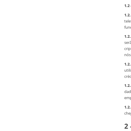
1.2
1.2.
tel
fun
1.2.
ser
cri
nós
1.2.
uti
créd
1.2.
dad
emp
1.2.
che
2