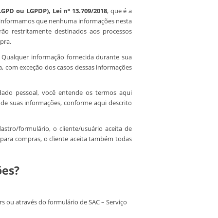
LGPD ou LGPDP), Lei nº 13.709/2018
, que é a
is, informamos que nenhuma informações nesta
rão restritamente destinados aos processos
pra.
 Qualquer informação fornecida durante sua
da, com exceção dos casos dessas informações
 dado pessoal, você entende os termos aqui
o de suas informações, conforme aqui descrito
tro/formulário, o cliente/usuário aceita de
e para compras, o cliente aceita também todas
ões?
s ou através do formulário de SAC – Serviço