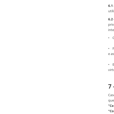
6.1 
uti
6.2 
pri
int
• C
• P
e a
• E
vir
7
Cas
que
“Ce
“Co