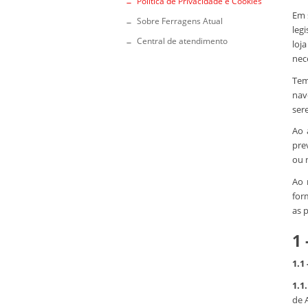
Política de Privacidade e Cookies
Em 
Sobre Ferragens Atual
leg
Central de atendimento
loj
nec
Tem
nav
ser
Ao 
pre
ou 
Ao 
for
as p
1
1.1
1.1.
de 