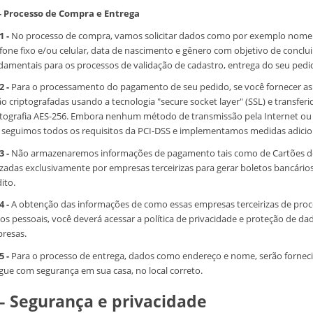
 - Processo de Compra e Entrega
1 -
No processo de compra, vamos solicitar dados como por exemplo nome 
efone fixo e/ou celular, data de nascimento e gênero com objetivo de conclui
damentais para os processos de validação de cadastro, entrega do seu ped
2 -
Para o processamento do pagamento de seu pedido, se você fornecer as s
ão criptografadas usando a tecnologia "secure socket layer" (SSL) e transfe
ptografia AES-256. Embora nenhum método de transmissão pela Internet ou
 seguimos todos os requisitos da PCI-DSS e implementamos medidas adiciona
3 -
Não armazenaremos informações de pagamento tais como de Cartões de
lizadas exclusivamente por empresas terceirizas para gerar boletos bancário
ito.
4 -
A obtenção das informações de como essas empresas terceirizas de pr
os pessoais, você deverá acessar a política de privacidade e proteção de d
resas.
5 -
Para o processo de entrega, dados como endereço e nome, serão forneci
gue com segurança em sua casa, no local correto.
 – Segurança e privacidade