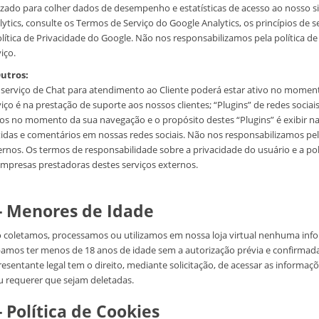
lizado para colher dados de desempenho e estatísticas de acesso ao nosso s
lytics, consulte os Termos de Serviço do Google Analytics, os princípios de 
olítica de Privacidade do Google. Não nos responsabilizamos pela política d
iço.
Outros:
serviço de Chat para atendimento ao Cliente poderá estar ativo no moment
viço é na prestação de suporte aos nossos clientes; “Plugins” de redes soci
vos no momento da sua navegação e o propósito destes “Plugins” é exibir na 
tidas e comentários em nossas redes sociais. Não nos responsabilizamos pela
ernos. Os termos de responsabilidade sobre a privacidade do usuário e a polí
empresas prestadoras destes serviços externos.
 - Menores de Idade
 coletamos, processamos ou utilizamos em nossa loja virtual nenhuma inf
bamos ter menos de 18 anos de idade sem a autorização prévia e confirmada 
resentante legal tem o direito, mediante solicitação, de acessar as informaç
u requerer que sejam deletadas.
- Política de Cookies