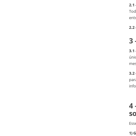
2.1 
Tod
ent
2.2 
3 
3.1
úni
mes
3.2 
para
inf
4 
so
Esse
1) 