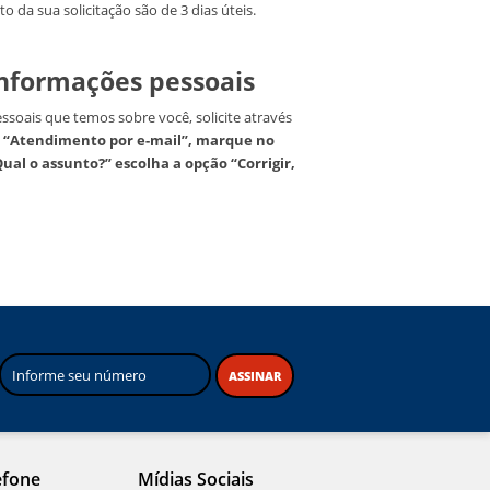
 da sua solicitação são de 3 dias úteis.
 informações pessoais
essoais que temos sobre você, solicite através
em “Atendimento por e-mail”, marque no
al o assunto?” escolha a opção “Corrigir,
ASSINAR
efone
Mídias Sociais