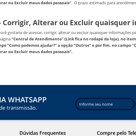
erar ou Excluir meus dados pessoais”
. O prazo estimado para atendimento
- Corrigir, Alterar ou Excluir quaisquer
ocê gostaria de acessar, corrigir, alterar ou excluir quaisquer informações p
página
“Central de Atendimento” (Link fica no rodapé da loja), no it
po “Como podemos ajudar?” a opção “Outros” e por fim, no campo “Qu
erar ou Excluir meus dados pessoais”.
IA WHATSAPP
 de transmissão.
Dúvidas Frequentes
Compre pelo Tel