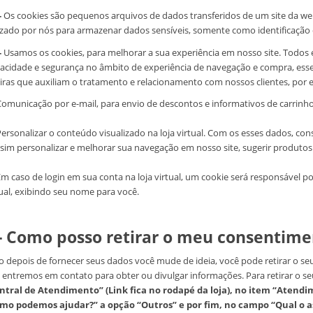
-
Os cookies são pequenos arquivos de dados transferidos de um site da we
lizado por nós para armazenar dados sensíveis, somente como identificação
-
Usamos os cookies, para melhorar a sua experiência em nosso site. Todo
vacidade e segurança no âmbito de experiência de navegação e compra, esse
eiras que auxiliam o tratamento e relacionamento com nossos clientes, por 
omunicação por e-mail, para envio de descontos e informativos de carrin
ersonalizar o conteúdo visualizado na loja virtual. Com os esses dados, con
ssim personalizar e melhorar sua navegação em nosso site, sugerir produtos 
m caso de login em sua conta na loja virtual, um cookie será responsável por
tual, exibindo seu nome para você.
 - Como posso retirar o meu consentime
o depois de fornecer seus dados você mude de ideia, você pode retirar o s
 entremos em contato para obter ou divulgar informações. Para retirar o se
ntral de Atendimento” (Link fica no rodapé da loja), no item “Aten
mo podemos ajudar?” a opção “Outros” e por fim, no campo “Qual o as