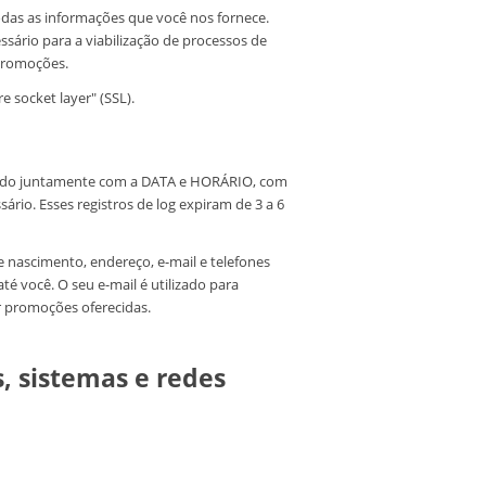
odas as informações que você nos fornece.
ssário para a viabilização de processos de
 promoções.
e socket layer" (SSL).
azenado juntamente com a DATA e HORÁRIO, com
rio. Esses registros de log expiram de 3 a 6
 nascimento, endereço, e-mail e telefones
té você. O seu e-mail é utilizado para
r promoções oferecidas.
s, sistemas e redes