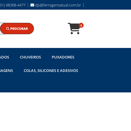
31) 98308-4477
dp@ferragensatual.com.br
0
PROCURAR
ADOS
CHUVEIROS
PUXADORES
RAGENS
COLAS, SILICONES E ADESIVOS