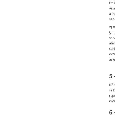
Uti
Ana
a P
serv
2) 
Um 
ser
ati
cur
ext
às 
5
Não
sai
rep
e/o
6 