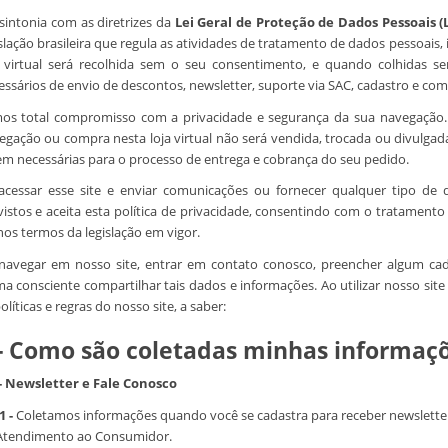
sintonia com as diretrizes da
Lei Geral de Proteção de Dados Pessoais (
islação brasileira que regula as atividades de tratamento de dados pessoa
a virtual será recolhida sem o seu consentimento, e quando colhidas se
essários de envio de descontos, newsletter, suporte via SAC, cadastro e com
os total compromisso com a privacidade e segurança da sua navegação.
egação ou compra nesta loja virtual não será vendida, trocada ou divulga
em necessárias para o processo de entrega e cobrança do seu pedido.
acessar esse site e enviar comunicações ou fornecer qualquer tipo de
vistos e aceita esta política de privacidade, consentindo com o tratament
nos termos da legislação em vigor.
navegar em nosso site, entrar em contato conosco, preencher algum cadas
ma consciente compartilhar tais dados e informações. Ao utilizar nosso sit
olíticas e regras do nosso site, a saber:
 - Como são coletadas minhas informaç
 - Newsletter e Fale Conosco
1 -
Coletamos informações quando você se cadastra para receber newsletter
Atendimento ao Consumidor.